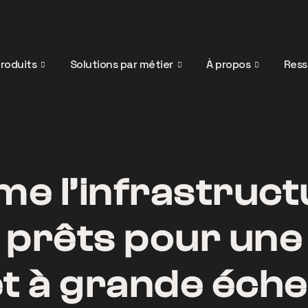
roduits
Solutions par métier
À propos
Ress
me l’infrastruc
rêts pour une I
t à grande échel