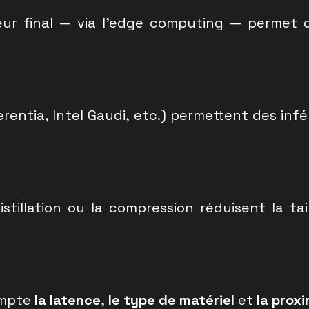
ateur final — via l’edge computing — permet 
erentia, Intel Gaudi, etc.) permettent des in
stillation ou la compression réduisent la t
ompte
la latence
,
le type de matériel
et
la prox