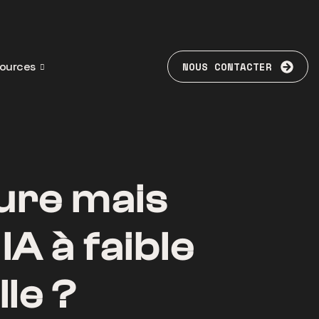
ources
NOUS CONTACTER
ture mais
A à faible
le ?