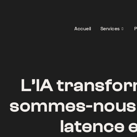
Aller
au
contenu
Accueil
Services
P
L’IA transfor
sommes-nous p
latence e