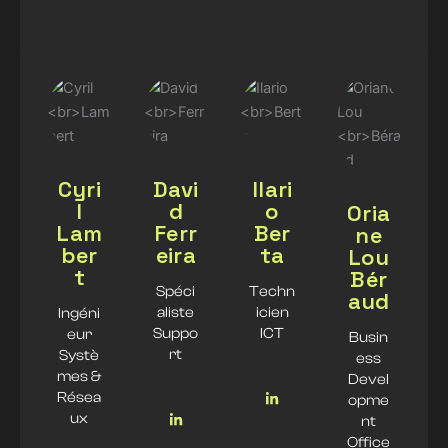
Cyri
Davi
Ilari
l
d
o
Oria
Lam
Ferr
Ber
ne
ber
eira
ta
Lou
t
Bér
Spéci
Techn
aud
aliste
icien
Ingéni
Suppo
ICT
eur
Busin
rt
Systè
ess
mes &
Devel
Résea
opme
ux
nt
Office