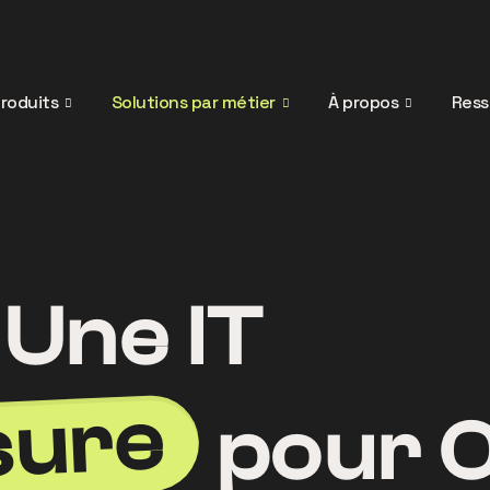
roduits
Solutions par métier
À propos
Ress
Une IT
sure
pour 