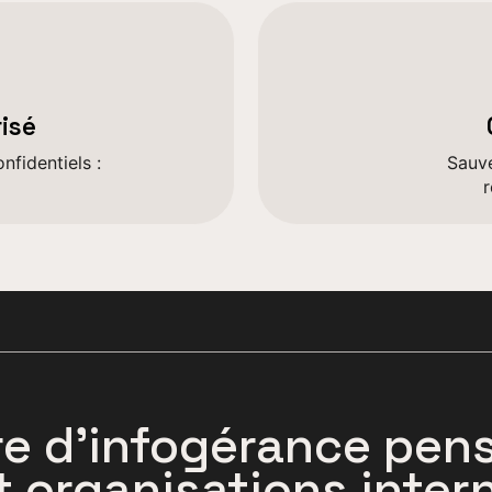
isé
fidentiels :
Sauve
r
re d’infogérance pen
t organisations inter