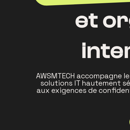
et o
inte
AWSMTECH accompagne les O
solutions IT hautement sé
aux exigences de confidentia