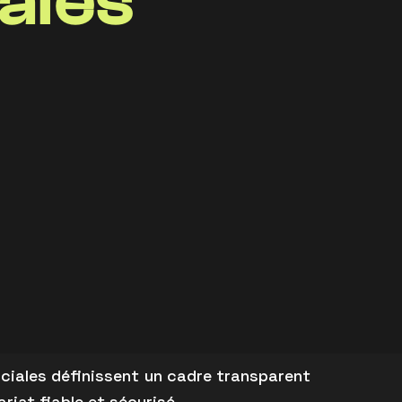
ales
rciales définissent un cadre transparent
riat fiable et sécurisé.