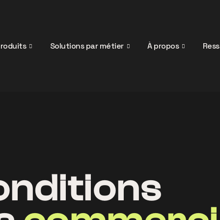
roduits
Solutions par métier
À propos
Ress
nditions